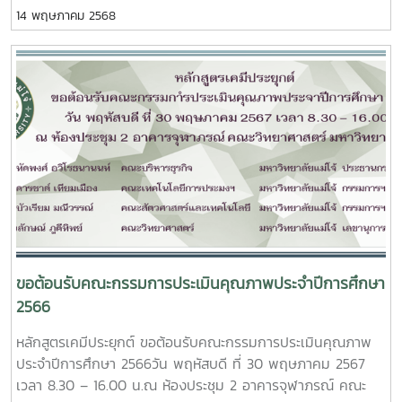
จุฬาภรณ์ คณะวิทยาศาสตร์ มหาวิทยาลัยแม่โจ้1.ผู้ช่วย
14 พฤษภาคม 2568
ศาสตราจารย์ ดร.ทัดพงศ์ อวิโรธนานนท์ ประธานกรรมการ2.ผู้
ช่วยศาสตราจารย์ ดร.ดารชาต์ เทียมเมือง กรรมการ3.อาจารย์
ดร.ณัฐต์ณิชา สุขเกษม กรรมการ4.นางเยาวลักษณ์ ภูดีทิพย์
เลขานุการ
ขอต้อนรับคณะกรรมการประเมินคุณภาพประจำปีการศึกษา
2566
หลักสูตรเคมีประยุกต์ ขอต้อนรับคณะกรรมการประเมินคุณภาพ
ประจำปีการศึกษา 2566วัน พฤหัสบดี ที่ 30 พฤษภาคม 2567
เวลา 8.30 – 16.00 น.ณ ห้องประชุม 2 อาคารจุฬาภรณ์ คณะ