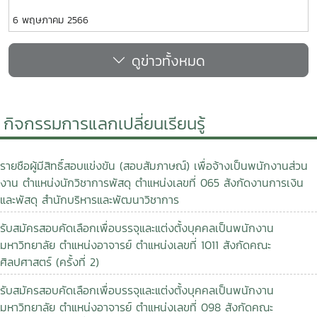
ประยุกต์ สมัครได้ภายใน 12 พ.ค. 66 เท่านั้น สมัครออนไลน์ได้เลย
6 พฤษภาคม 2566
ครับ http://grad.mju.ac.th/applyฝ่ายบัณฑิตศึกษา
มหาวิทยาลัยแม่โจ้เปิดรับสมัครผู้ที่สนใจเข้าศึกษาต่อระดับปริญญา
ดูข่าวทั้งหมด
โท-เอกเข้าเรียนในภาคเรียนที่ 1/2566 รับสมัครรอบที่ 3รอบ
สุดท้ายสมัครผ่านระบบออนไลน์#สมัครได้ตั้งแต่บัดนี้ จนถึงวันที่
12 พฤษภาคม 2566ประกาศรายชื่อผู้มีสิทธิ์สอบ 24 พฤษภาคม
2566สอบคัดเลือกฯ 25-31 พฤษภาคม 2566ประกาศผลการสอบ
กิจกรรมการแลกเปลี่ยนเรียนรู้
คัดเลือก 21 มิถุนายน 2566รายงานตัวขึ้นทะเบียนเป็นนักศึกษา
ใหม่ 21-30 มิถุนายน 2566เปิดเทอม 3 กรกฎาคม 2566สนใจ
ศึกษาต่อระดับปริญญาโท-เอกสมัครออนไลน์
รายชือผู้มีสิทธิ์สอบแข่งขัน (สอบสัมภาษณ์) เพื่อจ้างเป็นพนักงานส่วน
ได้ที่http://grad.mju.ac.th/applyสอบถามข้อมูลเพิ่มเติมได้ที่ 0-
งาน ตำแหน่งนักวิชาการพัสดุ ตำแหน่งเลขที่ 065 สังกัดงานการเงิน
5387-5520#สมัครเรียนต่อปริญญาโทแม่โจ้#สมัครเรียนต่อ
และพัสดุ สำนักบริหารและพัฒนาวิชาการ
ปริญญาเอกแม่โจ้#MJU#GraduateSchoolMJU#มหาวิทยาลัย
รับสมัครสอบคัดเลือกเพื่อบรรจุและแต่งตั้งบุคคลเป็นพนักงาน
แม่โจ้
มหาวิทยาลัย ตำแหน่งอาจารย์ ตำแหน่งเลขที่ 1011 สังกัดคณะ
ศิลปศาสตร์ (ครั้งที่ 2)
รับสมัครสอบคัดเลือกเพื่อบรรจุและแต่งตั้งบุคคลเป็นพนักงาน
มหาวิทยาลัย ตำแหน่งอาจารย์ ตำแหน่งเลขที่ 098 สังกัดคณะ