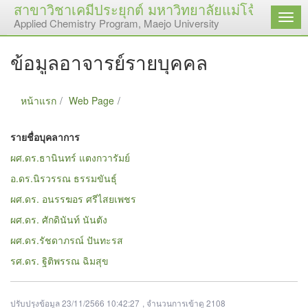
สาขาวิชาเคมีประยุกต์ มหาวิทยาลัยแม่โจ้
เมนู
Applied Chemistry Program, Maejo University
ข้อมูลอาจารย์รายบุคคล
หน้าแรก
Web Page
ข้อมูลอาจารย์รายบุคคล
รายชื่อบุคลาการ
ผศ.ดร.ธานินทร์ แตงกวารัมย์
อ.ดร.นิรวรรณ ธรรมขันธุ์
ผศ.ดร. อนรรฆอร ศรีไสยเพชร
ผศ.ดร. ศักดินันท์ นันตัง
ผศ.ดร.รัชดาภรณ์ ปันทะรส
รศ.ดร. ฐิติพรรณ ฉิมสุข
ปรับปรุงข้อมูล 23/11/2566 10:42:27
, จำนวนการเข้าดู 2108