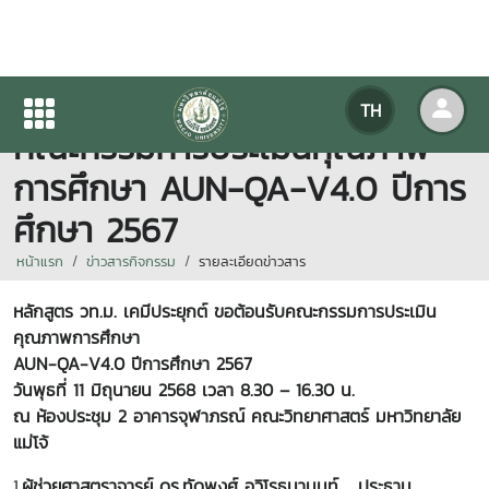
วท.ม. เคมีประยุกต์ ขอต้อนรับ
TH
คณะกรรมการประเมินคุณภาพ
การศึกษา AUN-QA-V4.0 ปีการ
ศึกษา 2567
หน้าแรก
ข่าวสารกิจกรรม
รายละเอียดข่าวสาร
หลักสูตร
วท.ม.
เคมี
ประยุกต์
ขอต้อนรับคณะกรรมการประเมิน
คุณภาพการศึกษา
AUN-QA-V4.0
ปีการศึกษา
256
7
วัน
พุธ
ที่ 1
1
มิถุนายน
256
8
เวลา 8.30 –
16.
3
0
น.
ณ ห้องประชุม 2 อาคารจุฬาภรณ์ คณะวิทยาศาสตร์ มหาวิทยาลัย
แม่โจ้
1.
ผู้ช่วยศาสตราจารย์ ดร.ทัดพงศ์ อวิโรธนานนท์ ประธาน