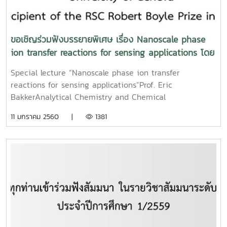
ขอเชิญร่วมฟังบรรยายพิเศษ เรื่อง Nanoscale phase
ion transfer reactions for sensing applications โดย
Prof.Erick Bakker
Special lecture “Nanoscale phase ion transfer
reactions for sensing applications”Prof. Eric
BakkerAnalytical Chemistry and Chemical
SensorsUniversity of Geneva“The recipient of the RSC
11 มกราคม 2560 |
1381
Robert Boyle Prize in Analytical Science 2014”Time:
9.00 am – 11.00 am, Date : Dec 13, 2016At Room 2314,
The 60th year Maejo BuildingThe Applied Chemistry
Program, Maejo University, Thailand